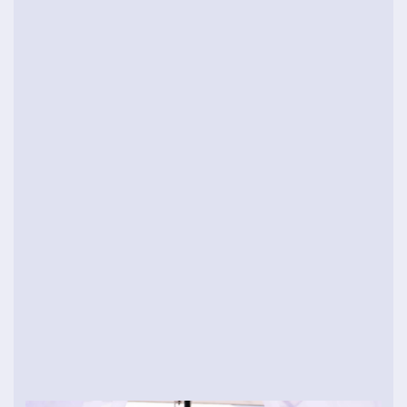
Inner Circle greek
Χώρος
Οδηγός καλής χρήσης
Journal
Σχεδιαστές
Before you ask greek
Get Together greek
EN
/
EL