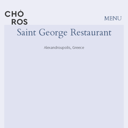
MENU
Saint George Restaurant
Projects
Προβολή όλων
Alexandroupolis, Greece
Ανά κατηγορία
Τύπος
Bars & Restaurants
Sofas
Exterior
Decoration
Retail
Textile
Hotels & Resorts
Puffs