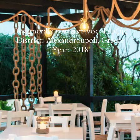
Designer:
Κωνσταντίνος Τερζής
District: Alexandroupoli, Greece
Year: 2018