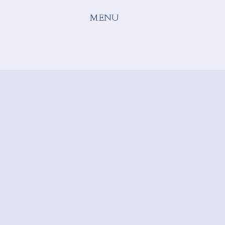
ournal
MENU
χεδιαστές