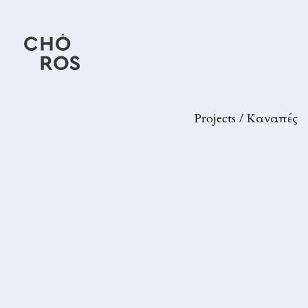
Hotels & Resorts
Projects
/ Καναπές
Before you ask greek